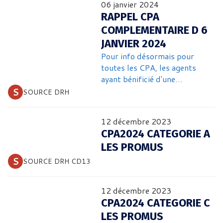
06 janvier 2024
nommés au 1er février et non
RAPPEL CPA
plus au 1er janvier comme cela
COMPLEMENTAIRE D 6
se faisait jusqu'à présent.
JANVIER 2024
Pour info désormais pour
toutes les CPA, les agents
ayant bénificié d'une
promotion interne (ce ne sera
 S 
SOURCE DRH
pas le cas pour les
avancements de grade) seront
12 décembre 2023
nommés au 1er février et non
CPA2024 CATEGORIE A
plus au 1er janvier comme cela
LES PROMUS
se faisait jusqu'à présent.
 S 
SOURCE DRH CD13
12 décembre 2023
CPA2024 CATEGORIE C
LES PROMUS