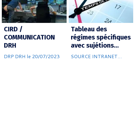
CIRD /
Tableau des
COMMUNICATION
régimes spécifiques
DRH
avec sujétions
particulières au
DRP DRH le 20/07/2023
SOURCE INTRANET
CD13
CD13 le 17/07/2023