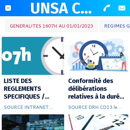
UNSA CD13
GENERALITES 1607H AU 01/01/2023
REGIMES G
LISTE DES
Conformité des
REGLEMENTS
délibérations
SPECIFIQUES /
relatives à la durée
1607H / CD13
légale du temps de
SOURCE INTRANET
SOURCE DRH CD13 le
travail
CD13 le 06/02/2024
28/12/2023