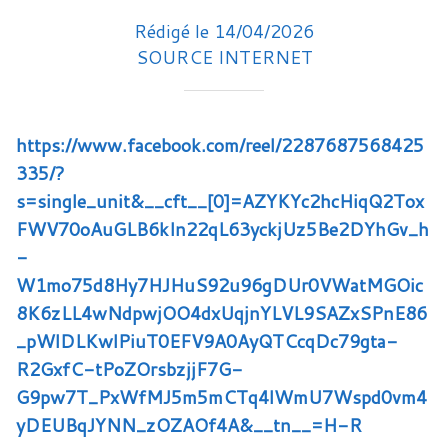
Rédigé le 14/04/2026
SOURCE INTERNET
https://www.facebook.com/reel/2287687568425
335/?
s=single_unit&__cft__[0]=AZYKYc2hcHiqQ2Tox
FWV70oAuGLB6kIn22qL63yckjUz5Be2DYhGv_h
-
W1mo75d8Hy7HJHuS92u96gDUr0VWatMGOic
8K6zLL4wNdpwjOO4dxUqjnYLVL9SAZxSPnE86
_pWlDLKwlPiuT0EFV9A0AyQTCcqDc79gta-
R2GxfC-tPoZOrsbzjjF7G-
G9pw7T_PxWfMJ5m5mCTq4lWmU7Wspd0vm4
yDEUBqJYNN_zOZAOf4A&__tn__=H-R