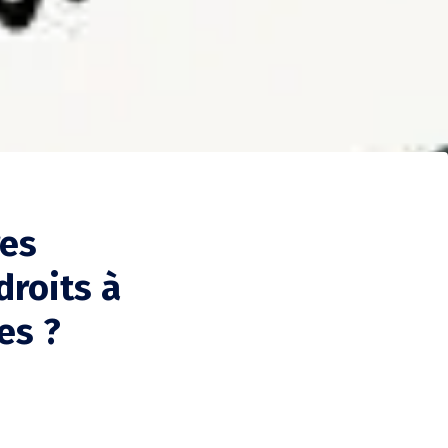
res
droits à
es ?