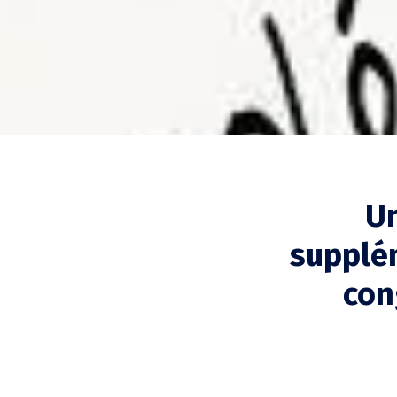
Un
supplém
con