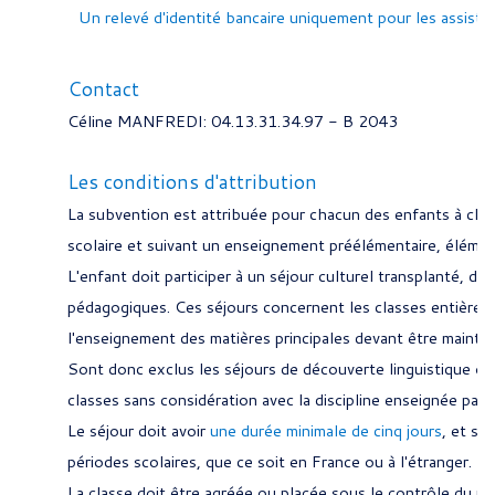
Un relevé d'identité bancaire uniquement pour les assista
Contact
Céline MANFREDI: 04.13.31.34.97 - B 2043
Les conditions d'attribution
La subvention est attribuée pour chacun des enfants à cha
scolaire et suivant un enseignement préélémentaire, élément
L'enfant doit participer à un séjour culturel transplanté, d
pédagogiques. Ces séjours concernent les classes entière
l'enseignement des matières principales devant être mainte
Sont donc exclus les séjours de découverte linguistique ou c
classes sans considération avec la discipline enseignée par
Le séjour doit avoir
une durée minimale de cinq jours
, et se
périodes scolaires, que ce soit en France ou à l'étranger.
La classe doit être agréée ou placée sous le contrôle du mi